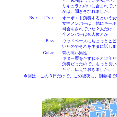
と、勉強はしているみたい。
リキュラムの中に含まれてい
かは、聞きそびれました。
Bsax and Tsax
：
オーボエも演奏するという女
女性メンバーは、他にキーボ
司会をされていた２人だけ
全メンバーは40人位とか
Bass
：
ウッドベースにちょっとヒビ
いたのでそれをネタに話しま
Guitar
：
背の高い男性
ギター歴をたずねると17年
演奏だったので、もっと長い
たと、伝えておきました。
今回は、この３日だけで、この後夜に、別会場で