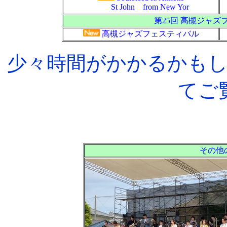
St John from New Yor
第25回 高槻ジャ
高槻ジャズフェスティバル
少々時間がかかるかも
てご
その他