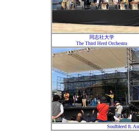
同志社大学
The Third Herd Orchestra
Soulbleed ft. 